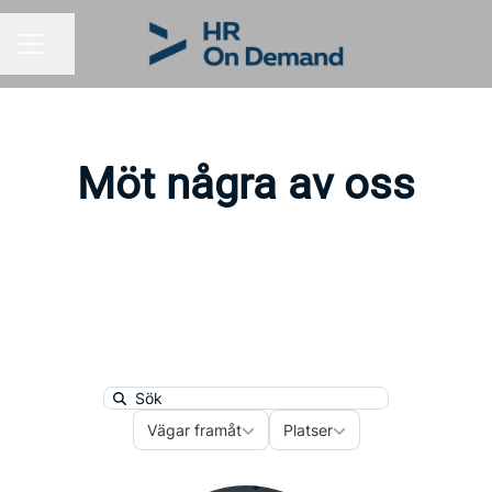
Dela sidan
KARRIÄRMENY
Möt några av oss
Search
Vägar framåt
Platser
Vägar framåt
Platser